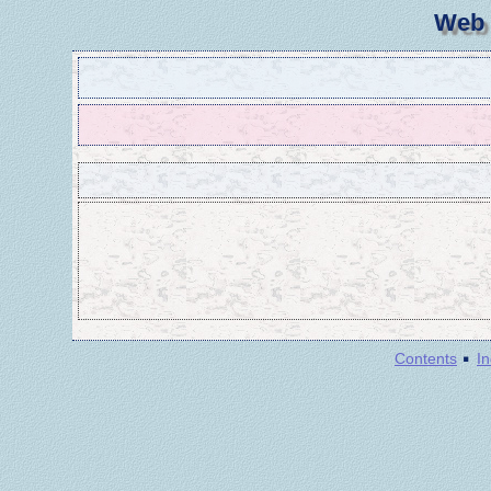
Web 
·
Contents
I