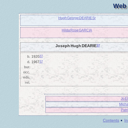
Web 
Hugh George DEARIE Sr
Hilda Rose GARCIA
Joseph Hugh DEARIE
37
37
b.
1920
37
d.
1967
bur.
occ.
edu.
rel.
Jo E
Micha
Patr
·
Contents
I