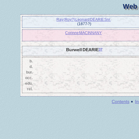
Web 
Ray (Roy?) Leonard DEARIE Snr.
(1877 - ?)
Corinne MACINNANY
Burwell DEARIE
37
b.
d.
bur.
occ.
edu.
rel.
·
Contents
I